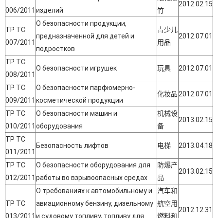
2012.02.15
006/2011
изделий
竹
О безопасности продукции,
ТР ТС
青少儿
предназначенной для детей и
2012.07.01
007/2011
用品
подростков
ТР ТС
О безопасности игрушек
玩具
2012.07.01
008/2011
ТР ТС
О безопасности парфюмерно-
化妆品
2012.07.01
009/2011
косметической продукции
ТР ТС
О безопасности машин и
机械设
2013.02.15
010/2011
оборудования
备
ТР ТС
Безопасность лифтов
电梯
2013.04.18
011/2011
ТР ТС
О безопасности оборудования для
防爆产
2013.02.15
012/2011
работы во взрывоопасных средах
品
О требованиях к автомобильному и
汽车和
ТР ТС
авиационному бензину, дизельному
航空用
2012.12.31
013/2011
и судовому топливу, топливу для
燃料和