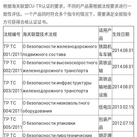
根据海关联盟CU-TR认证的要求，不同的产品需根据法规要求进行一
致性评估。一个产品同时符合多个指令的情况下，需要满足全部指令
方可获得合格认证证书。
适用产
法规编号
海关联盟技术法规
生效日期
品
ТР ТС
О безопасности железнодорожного
铁路机
2014.08.01
001/2011
подвижного состава
车车辆
ТР ТС
О безопасности высокоскоростного
高铁运
2014.08.01
002/2011
железнодорожного транспорта
输
高铁运
ТР ТС
О безопасности инфраструктуры
输地面
2014.08.01
003/2011
железнодорожного транспорта
设施
ТР ТС
О безопасности низковольтного
低电压
2013.02.15
004/2011
оборудования
ТР ТС
包装产
О безопасности упаковки
2012.07.10
005/2011
品
ТР ТС
О безопасности пиротехнических
烟花爆