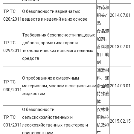
炸药和
ТР ТС
О безопасности взрывчатых
相关产
2014.07.01
028/2011
веществ и изделий на их основе
品
食品添
Требования безопасности пищевых
加剂，
ТР ТС
добавок, ароматизаторов и
香料和
2013.07.01
029/2011
технологических вспомогательных
加工助
средств
剂
润滑材
О требованиях к смазочным
料、润
ТР ТС
материалам, маслам и специальным
滑油和
2014.03.01
030/2011
жидкостям
特殊液
体
О безопасности
农林业
ТР ТС
сельскохозяйственных и
用拖拉
2015.02.15
031/2011
лесохозяйственных тракторов и
机及拖
прицепов к ним
车