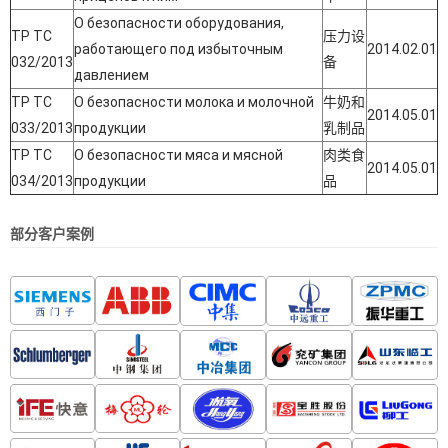
О безопасности оборудования,
ТР ТС
压力设
работающего под избыточным
2014.02.01
032/2013
备
давлением
ТР ТС
О безопасности молока и молочной
牛奶和
2014.05.01
033/2013
продукции
乳制品
ТР ТС
О безопасности мяса и мясной
肉类食
2014.05.01
034/2013
продукции
品
部分客户案例