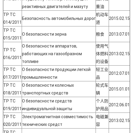
реактивных двигателей и мазуту
重油
ТР ТС
机动车
Безопасность автомобильных дорог
2015.02.15
014/2011
道
ТР ТС
О безопасности зерна
粮食
2013.07.01
015/2011
О безопасности аппаратов,
使用气
ТР ТС
работающих на газообразном
体燃料
2013.02.15
016/2011
топливе
的设备
ТР ТС
О безопасности продукции легкой
轻工业
2012.07.01
017/2011
промышленности
品
ТР ТС
О безопасности колесных
轮式车
2015.01.01
018/2011
транспортных средств
辆
ТР ТС
О безопасности средств
个人防
2012.06.01
019/2011
индивидуальной защиты
护用品
ТР ТС
Электромагнитная совместимость
电磁兼
2013.02.15
020/2011
технических средст
容
ТР ТС