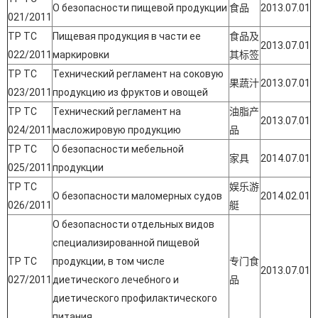
О безопасности пищевой продукции
食品
2013.07.01
021/2011
ТР ТС
Пищевая продукция в части ее
食品及
2013.07.01
022/2011
маркировки
其标签
ТР ТС
Технический регламент на соковую
果蔬汁
2013.07.01
023/2011
продукцию из фруктов и овощей
ТР ТС
Технический регламент на
油脂产
2013.07.01
024/2011
масложировую продукцию
品
ТР ТС
О безопасности мебельной
家具
2014.07.01
025/2011
продукции
ТР ТС
娱乐游
О безопасности маломерных судов
2014.02.01
026/2011
艇
О безопасности отдельных видов
специализированной пищевой
ТР ТС
продукции, в том числе
专门食
2013.07.01
027/2011
диетического лечебного и
品
диетического профилактического
питания