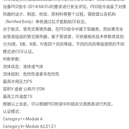
设备PED指令-2014/68/EU的要求进行安全评估，PED指令涵盖了对换
热器的设计、制造、检验、原材料等整个过程，需欧盟公告机构
（Notified Body）审核通过后才能黏贴CE标志。
对于板式、管壳式等换热器，在PED指令中属于容器类，而如果完全
由管道组成的管式换热器，属于管道类，可依据相关技术参数将其划
分为I类、II类、III类、IV类四个风险等级，不同的风险等级按照的不同
模式进行CE认证。
判断参数：
流体状态：液体或气体
流体组别：危险性或者非危险性
最高许用压力PS
容积V 或者 公称尺寸DN
最高工作温度TS
根据以上信息，可以根据PED附录中的相关分类图表进行判定。
认证模式：
Category I = Module A
Category II= Module A2,D1,E1