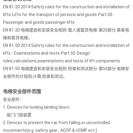
EN 81-20:2014 Safety rules for the construction and installation of
lifts-Lifts for the transport of persons and goods-Part 20:
Passenger and goods passenger lifts
EN 81-20 电梯建造和安装安全规则-载人或载货电梯-第20部分:乘客电
梯和客货电梯。
EN 81-50:2014 Safety rules for the construction and installation of
lifts - Examinations and tests-Part 50: Design
rules,calculations,examinations and tests of lift components
EN 81-50 电梯建造和安装安全规则-检查和测试部分-第50部分:电梯安
全部件的计规则,计算,检查和测试。
电梯安全部件范围
安全部件：
1. Devices for locking landing doors
层门门锁装置
2. Devices to prevent the car from falling or uncontrolled
movements(e.g. safety gear , ACOP & UCMP ect.)