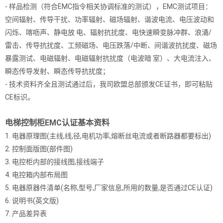
- 样品检测（符合EMC指令相关协调标准的测试），EMC测试项目：
空间辐射、传导干扰、功率辐射、磁场辐射、谐波电流、电压波动和
闪烁、喀呖声、静电放 电、辐射抗扰度、电快速瞬变脉冲群、浪涌/
雷击、传导抗扰度、工频磁场、电压跌落/中断、间谐波抗扰度、磁场
暴露测试、电磁辐射、电磁辐射抗扰度（电波暗 室）、大电流注入、
瞬态传导发射、瞬态传导抗扰度；
- 技术资料齐全且测试通过后，我司欧盟总部颁发CE证书，即可粘贴
CE标识。
电梯控制柜EMC认证基本资料
1. 电器原理图(主线,线,径,电机功率,熔断丝电流或者断路器都要标出)
2. 控制面版图(部件图)
3. 电控柜内部的接线图,接线端子
4. 电控箱内部布局图
5. 电器原器件清单(名称,型号,厂家信息,所用的数量,是否通过CE认证)
6. 说明书(英文版)
7. 产品差异表