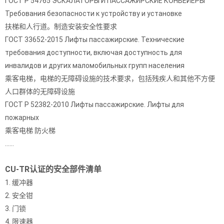
ГОСТ Р 54765 ЭСКАЛАТОРЫ И ПАССАЖИРСКИЕ КОНВЕЙЕРЫ
Требования безопасности к устройству и установке
扶梯和人行道。制造安装安全性要求
ГОСТ 33652-2015 Лифты пассажирские. Технические
требования доступности, включая доступность для
инвалидов и других маломобильных групп населения
乘客电梯，电梯的无障碍设施的技术要求，包括残疾人和其他不方便
人口群体的无障碍设施
ГОСТ Р 52382-2010 Лифты пассажирские. Лифты для
пожарных
乘客电梯 防火梯
……
CU-TR认证的安全部件清单
1. 缓冲器
2. 安全钳
3. 门锁
4. 限速器